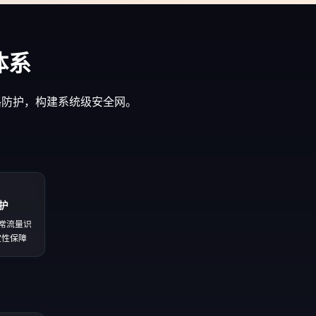
体系
链路防护，构建系统级安全网。
护
异常流量识
定性保障