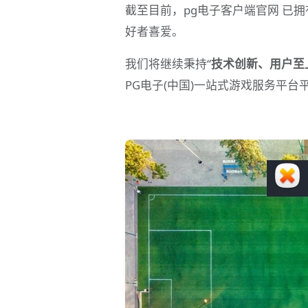
截至目前，pg电子客户端官网 已
好者喜爱。
我们将继续秉持“
技术创新、用户至
PG电子(中国)一站式游戏服务平台