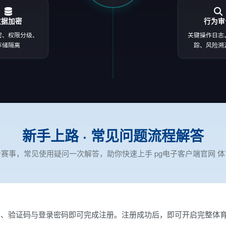
数据加密
行为审
密、权限分级、
关键操作日志
存储隔离
踪、风险溯
新手上路 · 常见问题流程解答
赛事，常见使用疑问一次解答，助你快速上手 pg电子客户端官网 
号、验证码与登录密码即可完成注册。注册成功后，即可开启完整体