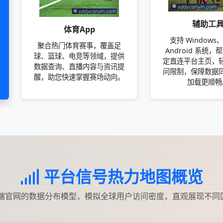
辅助工
体育App
支持 Windows、
聚合热门体育赛事，覆盖足
Android 系统
球、篮球、电竞等领域，提供
定直连平台主页，
数据查询、直播内容与资讯提
问限制，保障数据
醒，助您快速掌握赛场动向。
加载更顺畅
平台信号热力地图概览
户端官网的数据分布模型，模拟全球用户访问密度，直观展现不同