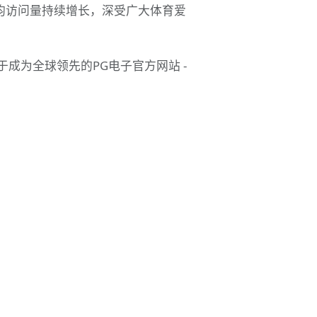
均访问量持续增长，深受广大体育爱
成为全球领先的PG电子官方网站 -