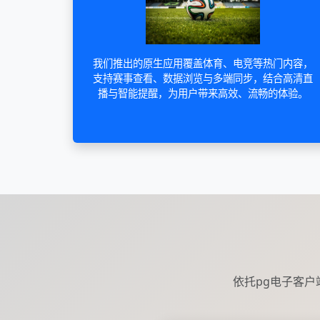
我们推出的原生应用覆盖体育、电竞等热门内容，
支持赛事查看、数据浏览与多端同步，结合高清直
播与智能提醒，为用户带来高效、流畅的体验。
依托pg电子客