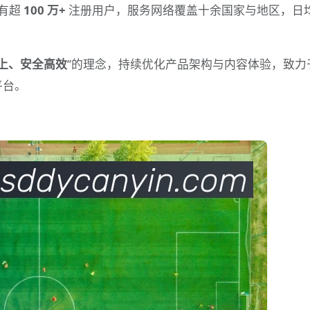
拥有超
100 万+
注册用户，服务网络覆盖十余国家与地区，日
上、安全高效
”的理念，持续优化产品架构与内容体验，致力于
平台。