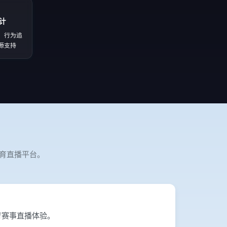
计
、行为追
源支持
体育直播平台。
育赛事直播体验。