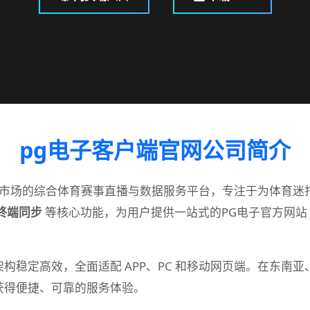
pg电子客户端官网公司简介
市场的综合体育赛事直播与数据服务平台，专注于为体育迷
终端同步
等核心功能，为用户提供一站式的PG电子官方网站 -
构稳定高效，全面适配 APP、PC 和移动网页端。在东南
获得便捷、可靠的服务体验。