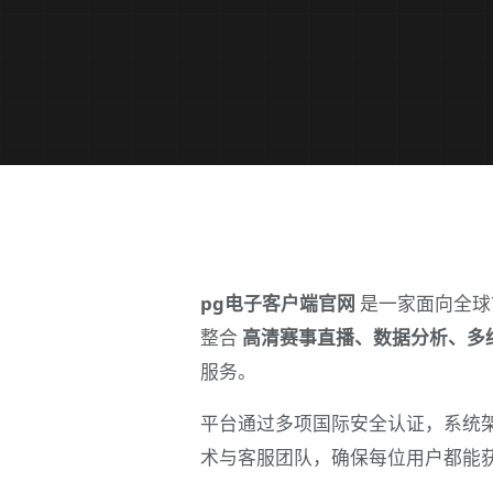
pg电子客户端官网
是一家面向全球
整合
高清赛事直播、数据分析、多
服务。
平台通过多项国际安全认证，系统架
术与客服团队，确保每位用户都能