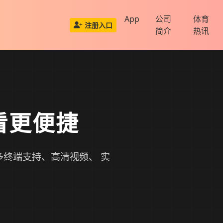
App
公司
体育
注册入口
简介
热讯
看更便捷
终端支持、高清视频、 实