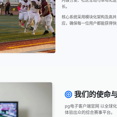
长。
核心系统采用模块化架构及高并
应，确保每一位用户都能获得快
我们的使命
pg电子客户端官网 以全球
体验出众的综合赛事平台。