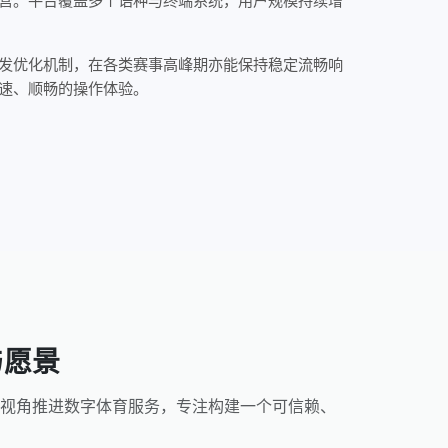
发优化机制，在各类赛事高峰期亦能保持稳定流畅响
速、顺畅的操作体验。
与愿景
化视角推进数字体育服务，专注构建一个可信赖、