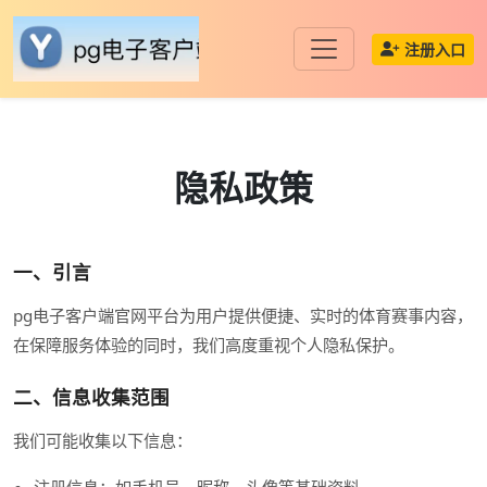
注册入口
隐私政策
一、引言
pg电子客户端官网平台为用户提供便捷、实时的体育赛事内容，
在保障服务体验的同时，我们高度重视个人隐私保护。
二、信息收集范围
我们可能收集以下信息：