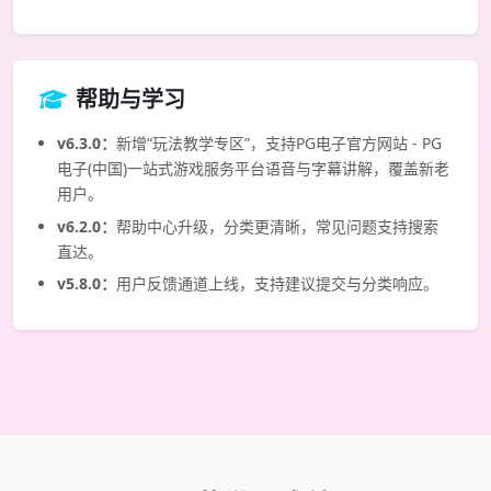
帮助与学习
v6.3.0：
新增“玩法教学专区”，支持PG电子官方网站 - PG
电子(中国)一站式游戏服务平台语音与字幕讲解，覆盖新老
用户。
v6.2.0：
帮助中心升级，分类更清晰，常见问题支持搜索
直达。
v5.8.0：
用户反馈通道上线，支持建议提交与分类响应。