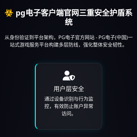
pg电子客户端官网三重安全护盾系
统
从身份验证到平台架构，PG电子官方网站 - PG电子(中国)一
站式游戏服务平台构建多层防线，强化整体安全韧性。
用户层安全
通过设备识别与行为监
控，有效防止账户异常
访问。