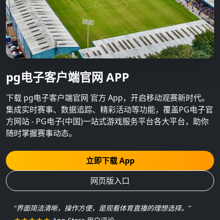
pg电子客户端官网 APP
下载 pg电子客户端官网 官方 App，开启移动观赛新时代。
集成实时赛事、数据追踪、精彩活动等功能，覆盖PG电子官
方网站 - PG电子(中国)一站式游戏服务平台各大平台，助你
随时掌握赛事动态。
立即下载 App
网页版入口
“界面简洁清晰，操作方便，是观看体育直播的理想选择。”